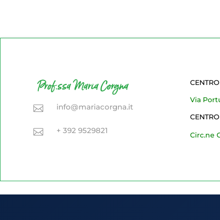
CENTRO
Via Por
info@mariacorgna.it

CENTRO
+ 392 9529821

Circ.ne 