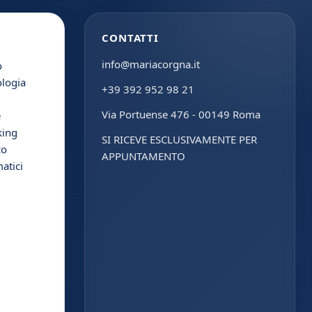
CONTATTI
info@mariacorgna.it
o
ologia
+39 392 952 98 21
Via Portuense 476 - 00149 Roma
e
king
SI RICEVE ESCLUSIVAMENTE PER
co
APPUNTAMENTO
atici