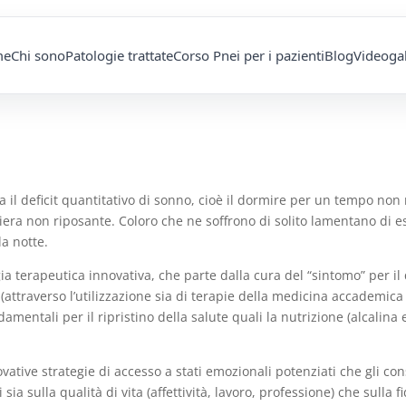
me
Chi sono
Patologie trattate
Corso Pnei per i pazienti
Blog
Videogal
a il deficit quantitativo di sonno, cioè il dormire per un tempo non r
aniera non riposante. Coloro che ne soffrono di solito lamentano di 
la notte.
a terapeutica innovativa, che parte dalla cura del “sintomo” per il 
attraverso l’utilizzazione sia di terapie della medicina accademica
ntali per il ripristino della salute quali la nutrizione (alcalina e b
ative strategie di accesso a stati emozionali potenziati che gli co
ia sulla qualità di vita (affettività, lavoro, professione) che sulla f