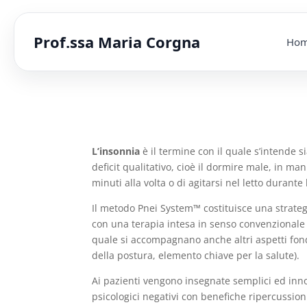
Prof.ssa Maria Corgna
Ho
L’insonnia
è il termine con il quale s’intende si
deficit qualitativo, cioè il dormire male, in m
minuti alla volta o di agitarsi nel letto durante 
Il metodo Pnei System™ costituisce una strategi
con una terapia intesa in senso convenzionale (
quale si accompagnano anche altri aspetti fondame
della postura, elemento chiave per la salute).
Ai pazienti vengono insegnate semplici ed innov
psicologici negativi con benefiche ripercussioni s