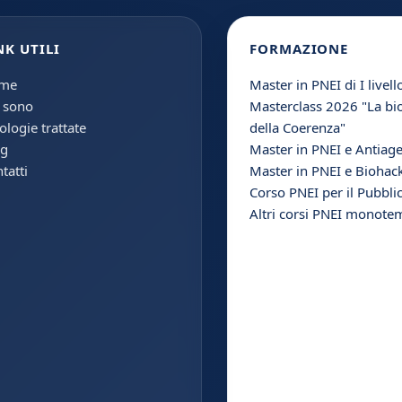
NK UTILI
FORMAZIONE
me
Master in PNEI di I livell
 sono
Masterclass 2026 "La bi
ologie trattate
della Coerenza"
og
Master in PNEI e Antiag
tatti
Master in PNEI e Biohac
Corso PNEI per il Pubbli
Altri corsi PNEI monotem