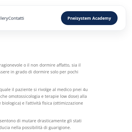
lery
Contatti
Pneisystem Academy
agionevole o il non dormire affatto, sia il
essere in grado di dormire solo per pochi
quale il paziente si rivolge al medico pnei 4u
 che omotossicologia e terapie low dose) alla
iologica) e l’attività fisica (ottimizzazione
nsentono di mutare drasticamente gli stati
iducia nella possibilità di guarigione.