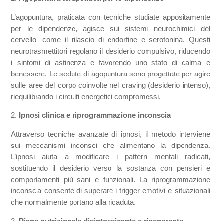
L’agopuntura, praticata con tecniche studiate appositamente
per le dipendenze, agisce sui sistemi neurochimici del
cervello, come il rilascio di endorfine e serotonina. Questi
neurotrasmettitori regolano il desiderio compulsivo, riducendo
i sintomi di astinenza e favorendo uno stato di calma e
benessere. Le sedute di agopuntura sono progettate per agire
sulle aree del corpo coinvolte nel craving (desiderio intenso),
riequilibrando i circuiti energetici compromessi.
2.
Ipnosi clinica e riprogrammazione inconscia
Attraverso tecniche avanzate di ipnosi, il metodo interviene
sui meccanismi inconsci che alimentano la dipendenza.
L’ipnosi aiuta a modificare i pattern mentali radicati,
sostituendo il desiderio verso la sostanza con pensieri e
comportamenti più sani e funzionali. La riprogrammazione
inconscia consente di superare i trigger emotivi e situazionali
che normalmente portano alla ricaduta.
3.
Piano nutrizionale disintossicante e rigenerante