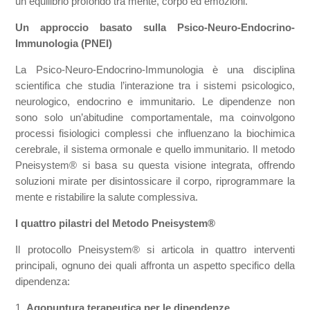
un equilibrio profondo tra mente, corpo ed emozioni.
Un approccio basato sulla Psico-Neuro-Endocrino-
Immunologia (PNEI)
La Psico-Neuro-Endocrino-Immunologia è una disciplina
scientifica che studia l’interazione tra i sistemi psicologico,
neurologico, endocrino e immunitario. Le dipendenze non
sono solo un’abitudine comportamentale, ma coinvolgono
processi fisiologici complessi che influenzano la biochimica
cerebrale, il sistema ormonale e quello immunitario. Il metodo
Pneisystem® si basa su questa visione integrata, offrendo
soluzioni mirate per disintossicare il corpo, riprogrammare la
mente e ristabilire la salute complessiva.
I quattro pilastri del Metodo Pneisystem®
Il protocollo Pneisystem® si articola in quattro interventi
principali, ognuno dei quali affronta un aspetto specifico della
dipendenza:
1.
Agopuntura terapeutica per le dipendenze