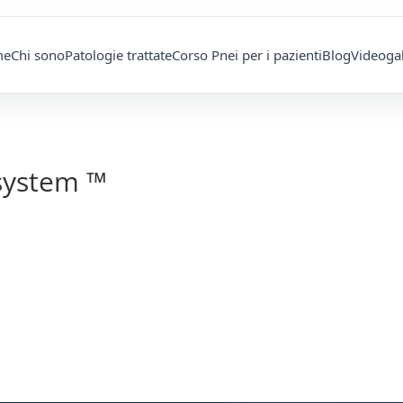
me
Chi sono
Patologie trattate
Corso Pnei per i pazienti
Blog
Videogal
system ™