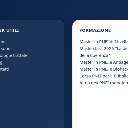
NK UTILI
FORMAZIONE
me
Master in PNEI di I livell
 sono
Masterclass 2026 "La bi
ologie trattate
della Coerenza"
og
Master in PNEI e Antiag
tatti
Master in PNEI e Biohac
Corso PNEI per il Pubbli
Altri corsi PNEI monotem