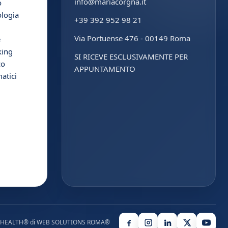
info@mariacorgna.it
o
ologia
+39 392 952 98 21
Via Portuense 476 - 00149 Roma
e
king
SI RICEVE ESCLUSIVAMENTE PER
co
APPUNTAMENTO
atici
HEALTH®
di
WEB SOLUTIONS ROMA®