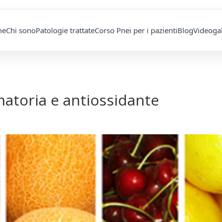
me
Chi sono
Patologie trattate
Corso Pnei per i pazienti
Blog
Videogal
atoria e antiossidante