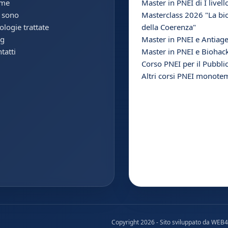
me
Master in PNEI di I livell
 sono
Masterclass 2026 "La bi
ologie trattate
della Coerenza"
og
Master in PNEI e Antiag
tatti
Master in PNEI e Biohac
Corso PNEI per il Pubbli
Altri corsi PNEI monotem
Copyright 2026 - Sito sviluppato da
WEB4