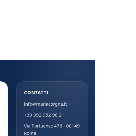
CONTATTI
info@mariacorgna.it
+39 392 952 98 21
Via Portuense 476 - 00149
Roma