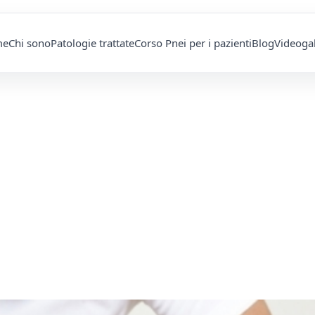
me
Chi sono
Patologie trattate
Corso Pnei per i pazienti
Blog
Videogal