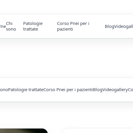
Chi
Patologie
Corso Pnei per i
me
Blog
Videogal
sono
trattate
pazienti
sono
Patologie trattate
Corso Pnei per i pazienti
Blog
Videogallery
Co