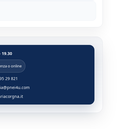
– 19.30
enza o online
95 29 821
ria@pnei4u.com
iacorgna.it