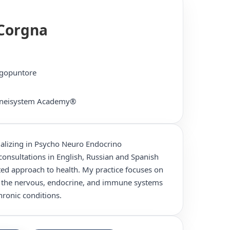
 Corgna
Agopuntore
a Pneisystem Academy®
ializing in Psycho Neuro Endocrino
onsultations in English, Russian and Spanish
ated approach to health. My practice focuses on
 the nervous, endocrine, and immune systems
hronic conditions.