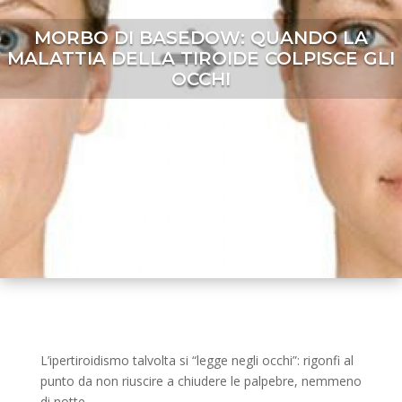
MORBO DI BASEDOW: QUANDO LA
MALATTIA DELLA TIROIDE COLPISCE GLI
OCCHI
L’ipertiroidismo talvolta si “legge negli occhi”: rigonfi al
punto da non riuscire a chiudere le palpebre, nemmeno
di notte.